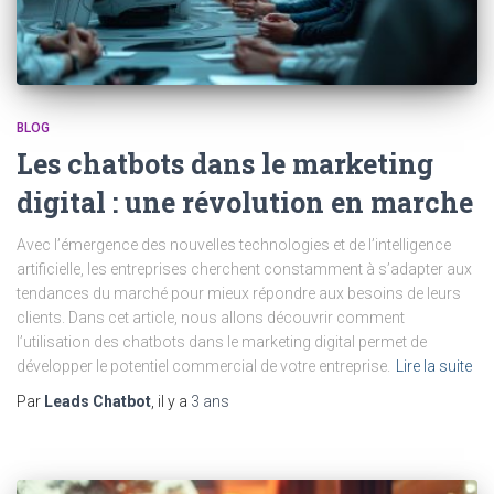
BLOG
Les chatbots dans le marketing
digital : une révolution en marche
Avec l’émergence des nouvelles technologies et de l’intelligence
artificielle, les entreprises cherchent constamment à s’adapter aux
tendances du marché pour mieux répondre aux besoins de leurs
clients. Dans cet article, nous allons découvrir comment
l’utilisation des chatbots dans le marketing digital permet de
développer le potentiel commercial de votre entreprise.
Lire la suite
Par
Leads Chatbot
, il y a
3 ans