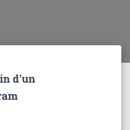
in d'un
gram