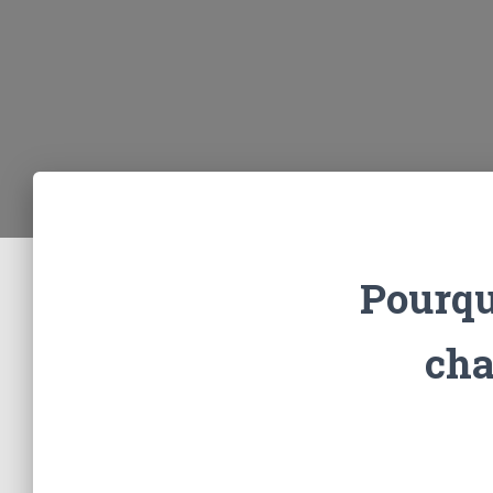
Pourqu
cha