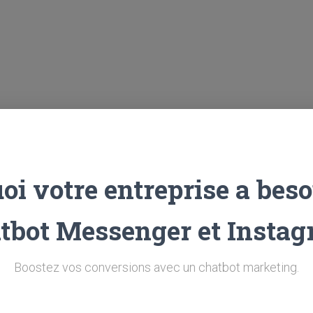
oi votre entreprise a beso
tbot Messenger et Insta
Boostez vos conversions avec un chatbot marketing.