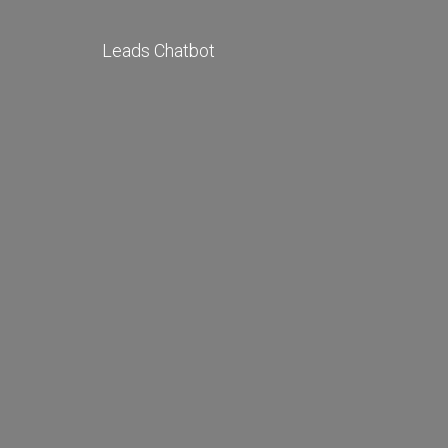
Leads Chatbot